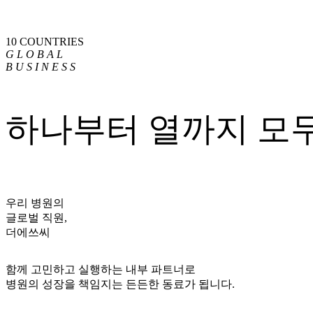
10 COUNTRIES
G
L
O
B
A
L
B
U
S
I
N
E
S
S
하나부터 열까지 모
우리 병원의
글로벌 직원,
더에쓰씨
함께 고민하고 실행하는 내부 파트너로
병원의 성장을 책임지는 든든한 동료가 됩니다.